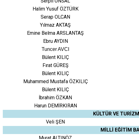
Serpil ÜNSAL
Halim Yusuf ÖZTÜRK
Serap OLCAN
Yılmaz AKTAŞ
Emine Belma ARSLANTAŞ
Ebru AYDIN
Tuncer AVCI
Bülent KILIÇ
Fırat GÜREŞ
Bülent KILIÇ
Muhammed Mustafa ÖZKILIÇ
Bülent KILIÇ
İbrahim ÖZKAN
Harun DEMİRKIRAN
KÜLTÜR VE TURİZM
Veli ŞEN
MİLLİ EĞİTİM B
Murat ALTINÖZ