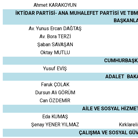
Ahmet KARAKOYUN
İKTİDAR PARTİSİ- ANA MUHALEFET PARTİSİ VE TB
BAŞKANLA
Av. Yunus Ercan DAĞTAŞ
Av. Bora TERZİ
Şaban SAVAŞAN
Oktay MUTLU
CUMHURBAŞKA
Yusuf EVİŞ
ADALET BAKA
Faruk ÇOLAK
Dursun Ali GÖRÜM
Can ÖZDEMİR
AİLE VE SOSYAL HİZME
Eda KUMAŞ
Şenay YENER YILMAZ
Kırklare
ÇALIŞMA VE SOSYAL GÜV