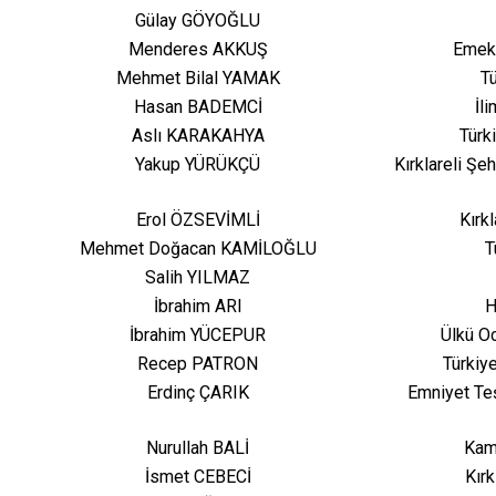
Gülay GÖYOĞLU
Menderes AKKUŞ
Emekl
Mehmet Bilal YAMAK
T
Hasan BADEMCİ
İl
Aslı KARAKAHYA
Türk
Yakup YÜRÜKÇÜ
Kırklareli Şe
Erol ÖZSEVİMLİ
Kırk
Mehmet Doğacan KAMİLOĞLU
T
Salih YILMAZ
İbrahim ARI
H
İbrahim YÜCEPUR
Ülkü Oc
Recep PATRON
Türkiy
Erdinç ÇARIK
Emniyet Teş
Nurullah BALİ
Kamu
İsmet CEBECİ
Kır