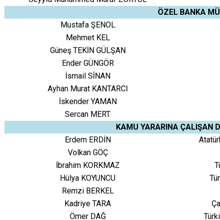
ÖZEL BANKA MÜ
Mustafa ŞENOL
Mehmet KEL
Güneş TEKİN GÜLŞAN
Ender GÜNGÖR
İsmail SİNAN
Ayhan Murat KANTARCI
İskender YAMAN
Sercan MERT
KAMU YARARINA ÇALIŞAN 
Erdem ERDİN
Atatü
Volkan GÖÇ
İbrahim KORKMAZ
T
Hülya KOYUNCU
Tür
Remzi BERKEL
Kadriye TARA
Ça
Ömer DAĞ
Türk