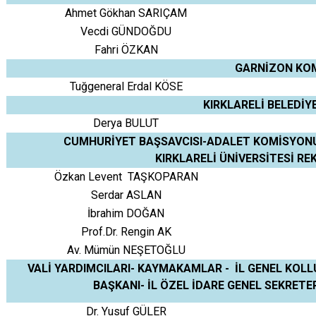
Ahmet Gökhan SARIÇAM
Vecdi GÜNDOĞDU
Fahri ÖZKAN
GARNİZON KO
Tuğgeneral Erdal KÖSE
KIRKLARELİ BELEDİY
Derya BULUT
CUMHURİYET BAŞSAVCISI-ADALET KOMİSYONU
KIRKLARELİ ÜNİVERSİTESİ R
Özkan Levent TAŞKOPARAN
Serdar ASLAN
İbrahim DOĞAN
Prof.Dr. Rengin AK
Av. Mümün NEŞETOĞLU
VALİ YARDIMCILARI- KAYMAKAMLAR - İL GENEL KOLLU
BAŞKANI- İL ÖZEL İDARE GENEL SEKRETER
Dr. Yusuf GÜLER