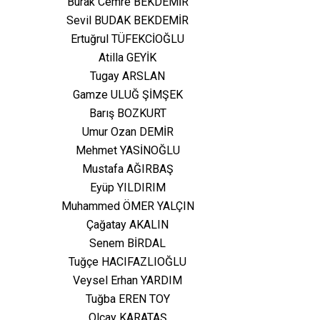
Burak Cemre BEKDEMİR
Sevil BUDAK BEKDEMİR
Ertuğrul TÜFEKCİOĞLU
Atilla GEYİK
Tugay ARSLAN
Gamze ULUĞ ŞİMŞEK
Barış BOZKURT
Umur Ozan DEMİR
Mehmet YASİNOĞLU
Mustafa AĞIRBAŞ
Eyüp YILDIRIM
Muhammed ÖMER YALÇIN
Çağatay AKALIN
Senem BİRDAL
Tuğçe HACIFAZLIOĞLU
Veysel Erhan YARDIM
Tuğba EREN TOY
Olcay KARATAŞ