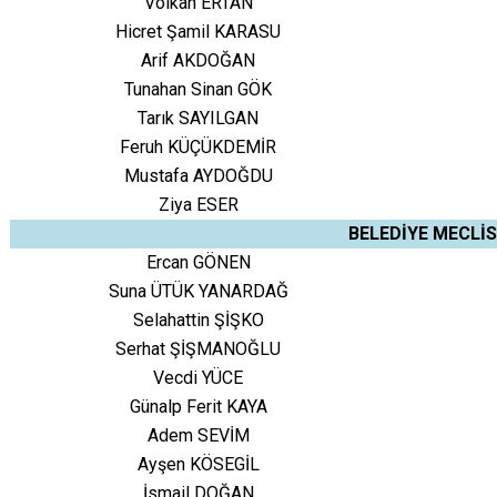
Volkan ERTAN
Hicret Şamil KARASU
Arif AKDOĞAN
Tunahan Sinan GÖK
Tarık SAYILGAN
Feruh KÜÇÜKDEMİR
Mustafa AYDOĞDU
Ziya ESER
BELEDİYE MECLİS
Ercan GÖNEN
Suna ÜTÜK YANARDAĞ
Selahattin ŞİŞKO
Serhat ŞİŞMANOĞLU
Vecdi YÜCE
Günalp Ferit KAYA
Adem SEVİM
Ayşen KÖSEGİL
İsmail DOĞAN