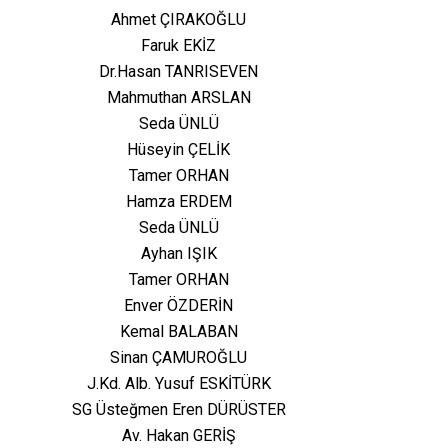
Ahmet ÇIRAKOĞLU
Faruk EKİZ
Dr.Hasan TANRISEVEN
Mahmuthan ARSLAN
Seda ÜNLÜ
Hüseyin ÇELİK
Tamer ORHAN
Hamza ERDEM
Seda ÜNLÜ
Ayhan IŞIK
Tamer ORHAN
Enver ÖZDERİN
Kemal BALABAN
Sinan ÇAMUROĞLU
J.Kd. Alb. Yusuf ESKİTÜRK
SG Üsteğmen Eren DÜRÜSTER
Av. Hakan GERİŞ