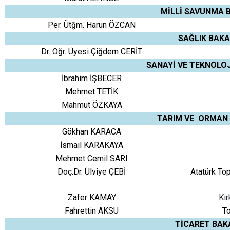
MİLLİ SAVUNMA 
Per. Ütğm. Harun ÖZCAN
SAĞLIK BAKA
Dr. Öğr. Üyesi Çiğdem CERİT
SANAYİ VE TEKNOLO
İbrahim İŞBECER
Mehmet TETİK
Mahmut ÖZKAYA
TARIM VE ORMAN 
Gökhan KARACA
İsmail KARAKAYA
Mehmet Cemil SARI
Doç.Dr. Ülviye ÇEBİ
Atatürk To
Zafer KAMAY
Kır
Fahrettin AKSU
To
TİCARET BAK