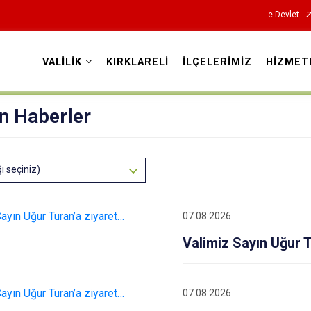
e-Devlet
VALİLİK
KIRKLARELİ
İLÇELERİMİZ
HİZMET
Valilikler
n Haberler
ğı seçiniz)
07.08.2026
Valimiz Sayın Uğur 
07.08.2026