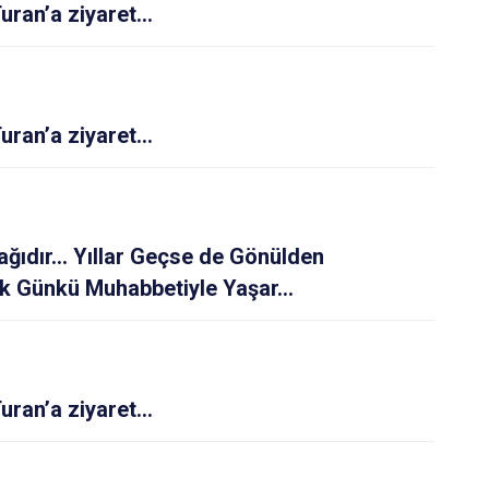
Turan’a ziyaret…
Turan’a ziyaret…
ağıdır… Yıllar Geçse de Gönülden
İlk Günkü Muhabbetiyle Yaşar…
Turan’a ziyaret…