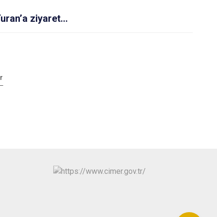
Turan’a ziyaret…
r