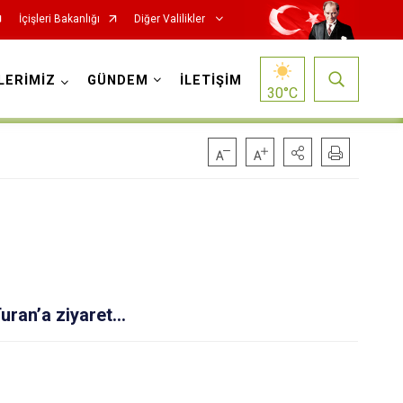
İçişleri Bakanlığı
Diğer Valilikler
LERİMİZ
GÜNDEM
İLETİŞİM
30
°C
Turan’a ziyaret…